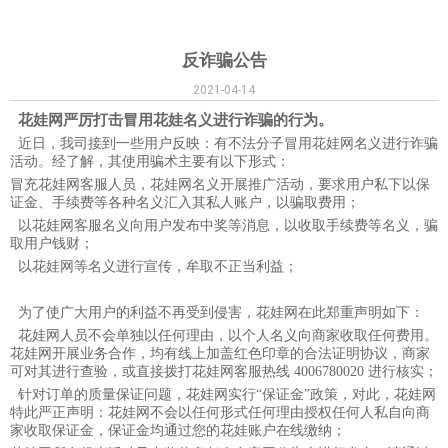
反诈骗公告
2021-04-14
花娃
网严厉打击冒用
花娃
名义进行诈骗的行为。
近日，我司接到一些用户反映：有不法分子冒用花娃网名义进行诈骗
活动。经了解，其使用骗术主要有以下形式：
冒充花娃网客服人员，花娃网名义开展推广活动，要求用户私下以保
证金、手续费等各种名义汇入其私人账户，以骗取费用；
以花娃网客服名义向用户发布中奖等消息，以收取手续费等名义，骗
取用户钱财；
以花娃网等名义进行宣传，牟取不正当利益；
为了使广大用户的利益不再受到侵害，花娃网在此郑重声明如下：
花娃网人员不会单独以任何理由，以个人名义向商家收取任何费用。
花娃网开展业务合作，均有线上加盖红色印章的合法证明协议，商家
可对其进行查验，或直接拨打花娃网客服热线 4006780020 进行核实；
针对订单的质量保证问题，花娃网实行“保证金”政策，对此，花娃网
特此严正声明：花娃网不会以任何形式任何理由授权任何人私自向商
家收取保证金，保证金均通过您的花娃账户在线缴纳；