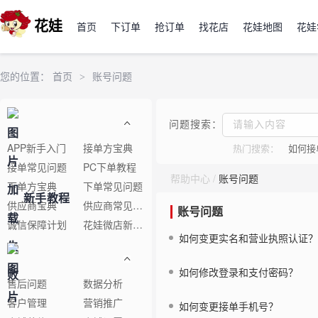
花娃
首页
下订单
抢订单
找花店
花娃地图
花娃
您的位置：
首页
>
账号问题
问题搜索：
APP新手入门
接单方宝典
热门搜索：
如何接
接单常见问题
PC下单教程
帮助中心
/
账号问题
下单方宝典
下单常见问题
新手教程
供应商宝典
供应商常见问题
账号问题
诚信保障计划
花娃微店新手教程
如何变更实名和营业执照认证？
如何修改登录和支付密码？
售后问题
数据分析
客户管理
营销推广
如何变更接单手机号？