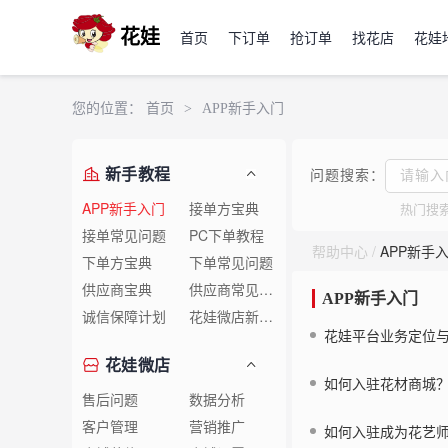
花娃
首页
下订单
抢订单
找花店
花娃
您的位置：
首页
>
APP新手入门
新手教程
问题搜索：
APP新手入门
接单方宝典
热门搜
接单常见问题
PC下单教程
帮助中心
/
APP新手
下单方宝典
下单常见问题
供应商宝典
供应商常见问题
APP新手入门
诚信保障计划
花娃微店新手教程
花娃平台业务定位
花娃微店
如何入驻花材商城
售后问题
数据分析
客户管理
营销推广
如何入驻成为花艺