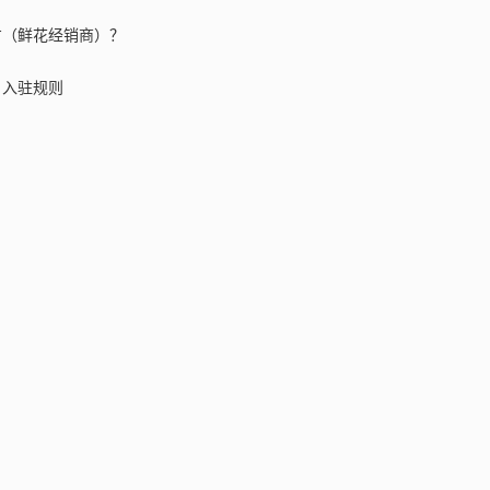
方（鲜花经销商）？
）入驻规则
？