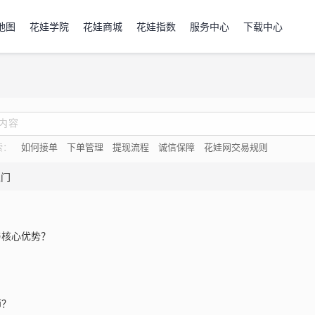
地图
花娃学院
花娃商城
花娃指数
服务中心
下载中心
索：
如何接单
下单管理
提现流程
诚信保障
花娃网交易规则
入门
与核心优势？
？
师？