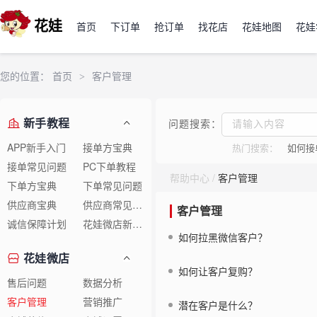
花娃
首页
下订单
抢订单
找花店
花娃地图
花娃
您的位置：
首页
>
客户管理
新手教程
问题搜索：
APP新手入门
接单方宝典
热门搜索：
如何接
接单常见问题
PC下单教程
帮助中心
/
客户管理
下单方宝典
下单常见问题
供应商宝典
供应商常见问题
客户管理
诚信保障计划
花娃微店新手教程
如何拉黑微信客户？
花娃微店
如何让客户复购？
售后问题
数据分析
客户管理
营销推广
潜在客户是什么？