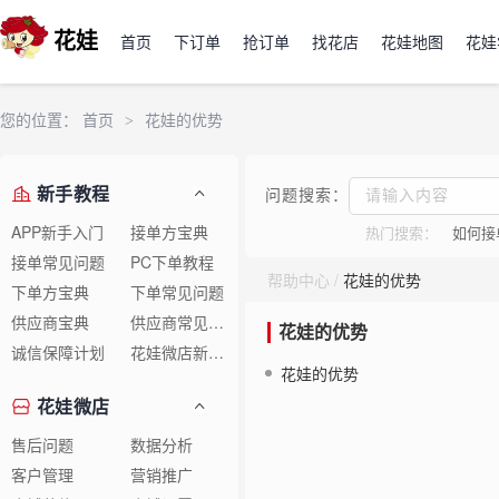
花娃
首页
下订单
抢订单
找花店
花娃地图
花娃
您的位置：
首页
>
花娃的优势
新手教程
问题搜索：
APP新手入门
接单方宝典
热门搜索：
如何接
接单常见问题
PC下单教程
帮助中心
/
花娃的优势
下单方宝典
下单常见问题
供应商宝典
供应商常见问题
花娃的优势
诚信保障计划
花娃微店新手教程
花娃的优势
花娃微店
售后问题
数据分析
客户管理
营销推广