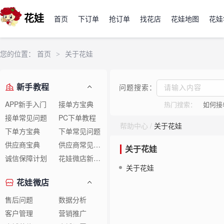
花娃
首页
下订单
抢订单
找花店
花娃地图
花娃
您的位置：
首页
>
关于花娃
新手教程
问题搜索：
APP新手入门
接单方宝典
热门搜索：
如何接
接单常见问题
PC下单教程
帮助中心
/
关于花娃
下单方宝典
下单常见问题
供应商宝典
供应商常见问题
关于花娃
诚信保障计划
花娃微店新手教程
关于花娃
花娃微店
售后问题
数据分析
客户管理
营销推广