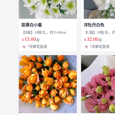
凯蒂白小菊
洋牡丹白色
【B级】10枝/扎，约55-60cm
【C级】10枝/扎，约2
15.00
32.00
￥
起
￥
起
7天鲜花批发
7天鲜花批发