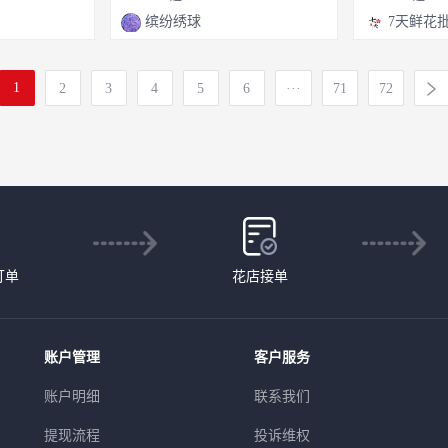
缤纷绣球
7天鲜花
1
2
3
4
5
6
···
71
72
花店接单
订单
账户管理
客户服务
账户明细
联系我们
提现流程
投诉维权