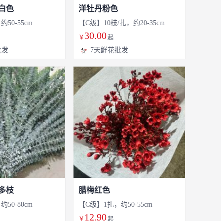
白色
洋牡丹粉色
50-55cm
【C级】10枝/扎，约20-35cm
30.00
￥
起
批发
7天鲜花批发
多枝
腊梅红色
50-80cm
【C级】1扎，约50-55cm
12.90
￥
起