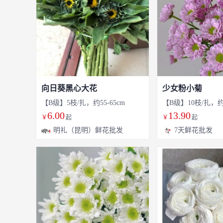
向日葵黑心大花
少女粉小菊
【B级】5枝/扎，约55-65cm
【B级】10枝/扎，约5
6.00
13.90
￥
起
￥
起
明礼（昆明）鲜花批发
7天鲜花批发