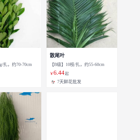
散尾叶
g/扎，约70-70cm
【B级】10枝/扎，约55-60cm
6.44
￥
起
7天鲜花批发