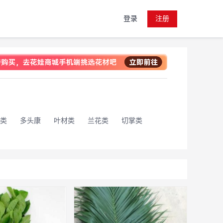
登录
注册
类
多头康
叶材类
兰花类
切掌类