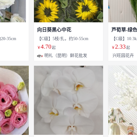
向日葵黑心中花
芦荀草-绿
0-35cm
【C级】5枝/扎，约50-55cm
【C级】10.3k
4.70
2.33
￥
起
￥
起
明礼（昆明）鲜花批发
兴旺园花卉