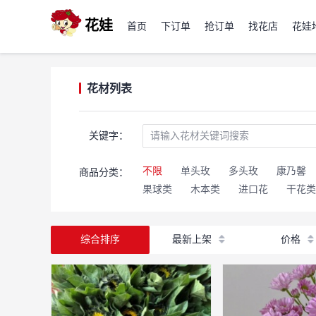
花娃
首页
下订单
抢订单
找花店
花娃
花材列表
关键字：
不限
单头玫
多头玫
康乃馨
商品分类：
果球类
木本类
进口花
干花类
综合排序
最新上架
价格