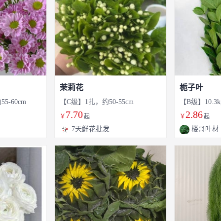
茉莉花
栀子叶
5-60cm
【C级】1扎，约50-55cm
【B级】10.3k
7.70
2.86
￥
起
￥
起
7天鲜花批发
楼哥叶材