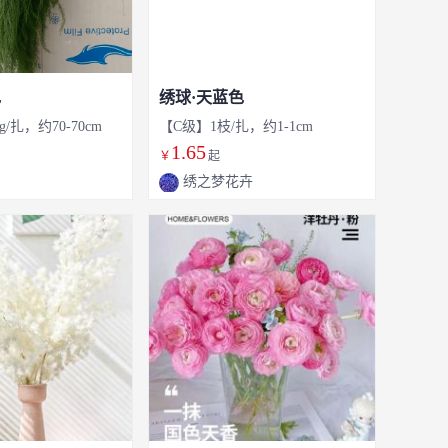
色
绣球·天蓝色
g/扎，约70-70cm
【C级】1枝/扎，约1-1cm
1.65
￥
起
绣之梦花卉