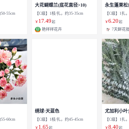
大花蝴蝶兰(底花直径>10)
永生蓬莱松
0-55cm
【C级】1枝/扎，约35-35cm
【C级】1扎，约
17.49
6.20
￥
起
￥
起
艳祥祥花卉
7天鲜花
绣球·天蓝色
尤加利小叶
5-60cm
【C级】1枝/扎，约45-45cm
【C级】1扎，约
1.65
8.40
￥
起
￥
起