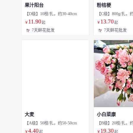
果汁阳台
粉桔梗
【D级】10枝/扎，约30-40cm
【C级】800g/扎，约5
11.90
13.70
￥
起
￥
起
7天鲜花批发
7天鲜花批发
大麦
小白菜康
【A级】50枝/扎，约50-50cm
【B级】20枝/扎，约5
4.40
19.30
￥
起
￥
起