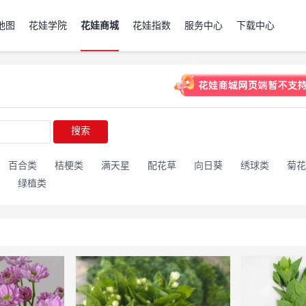
地图
花娃学院
花娃商城
花娃指数
服务中心
下载中心
搜索
百合类
桔梗类
满天星
配花草
向日葵
绣球类
菊花
绿植类