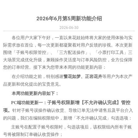
2026年6月第5周新功能介绍
2026-06-30
各位用户大家下午好，一直以来花娃始终将大家的使用体验与实
际需求放在首位，每一次更新都凝聚着对用户反馈的珍视。本次更新
围绕
「
子账号权限管控
」
、
「
三方配送操作
」
、
「
小票打印工具
」
三
大场景完成优化升级，兼顾操作灵活度与订单风险防控，全方位保障
您的订单经营。接下来为您带来本周的功能更新内容：
在介绍功能之前，特别感谢
蘩花如梦、正岩花卉
等用户
为本次产
品更新和优化提出的宝贵意见。
本周功能更新内容如下：
子账号权限新增【不允许确认完成】管控
PC端功能更新一：
项。
针对子账号误操作确认收货、导致订单无法申请售后及平台介入
的问题，我们在编辑权限组中，新增「不允许确认完成」勾选选项：
主账号在配置子账号权限时，勾选该项后，该权限组内所有子账
号将被限制订单确认收货操作；