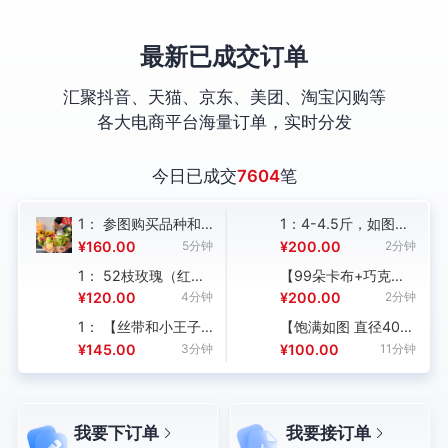
最新已成交订单
汇聚抖音、天猫、京东、美团、淘宝闪购等
各大电商平台海量订单，实时分发
今日已成交
7604
笔
1： 参图购买品种和
1：4-4.5斤，如图制
数量，高度还原图片
作，购买数量：1；
钟
¥160.00
5分钟
¥200.00
2分钟
造型，一定要买品质
1： 52枝玫瑰（红
【99朵卡布+巧克力
好的，别买地摊货，
+卡布 红玫瑰多）+5
泡泡+蝴蝶兰（喷绘）
钟
¥120.00
4分钟
¥200.00
2分钟
避免售后 ，购买数
枝桔梗花（喷色）+5
+蓝星花+桔梗 (1
量：1
1： 【丝带和小王子
【饱满如图 直径40公
1
枝橙芭比+红豆+1枝
份)】【彩灯一条(1
和白玫瑰都不要，图
分紫桔梗花束（处理
钟
¥145.00
3分钟
¥100.00
11分钟
剑兰+1枝紫罗兰搭
份)】
二圈出来的都不要】
白边与花苞） 黑色包
台
配，财神爷牌子装
的
馨
99支红玫瑰+绿叶稍
装 黑色内衬纸(1份)】
饰，抱抱桶包
微少点+如图编制抱抱
装。 ，购买数量：
桶+灯串下插花泥+贺
白
1；
我要下订单
我要接订单
卡打印+如图制作饱满
手