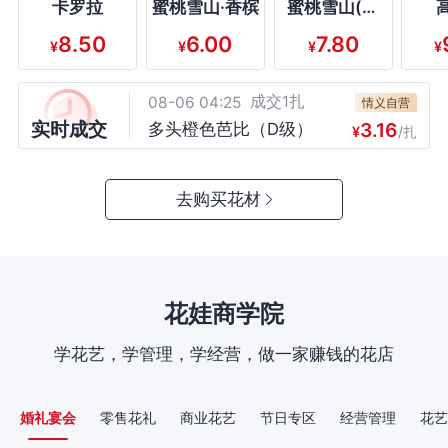
成交10.8kg/
08-06 04:25
卡罗拉
蜜桃雪山·香槟
蜜桃雪山(香
郑忆花卉
扎
槟)
6.25
小叶尤加利多枝（C
¥
/0.8kg/扎
8.50
6.00
7.80
¥
¥
¥
¥
成交10.8kg/扎
08-06 04:25
级）
涵彤
15.90
洋桔梗紫边0.8（B
¥
/0.8kg/扎
成交1扎
08-06 04:25
级）
情义自营
实时成交
3.16
多头橙色芭比（D级）
¥
/扎
成交1扎
08-06 04:25
华哥花卉
4.77
多头爱丽丝（D级）
¥
/扎
成交21
08-06 04:25
去购买花材
蟠桃林
0.01
包装纸触发审核（爵士黑
¥
/
成交1扎
08-06 04:25
级）
银禾花卉
15.90
银禾 果汁阳台（C级）
¥
/扎
成交1扎
08-06 04:25
锦春花卉
花娃商学院
9.01
梦幻芭比（C级）
¥
/扎
成交1扎
08-06 04:25
鑫馨花卉
学花艺，学管理，学经营，做一家赚钱的花店
11.13
金枝玉叶（C级）
¥
/扎
成交5扎
08-06 04:25
锦上鲜花
9.01
高原红（B级）
婚礼宴会
零售花礼
商业花艺
节日专区
经营管理
花艺
¥
/扎
成交2扎
08-06 04:25
品源花卉