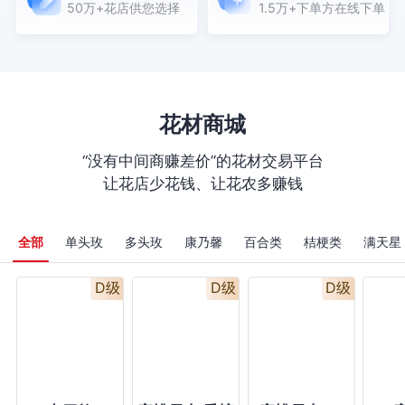
50万+花店供您选择
1.5万+下单方在线下单
务必如图一制 拍照留
2
底（没有备注贺卡内
跳
容就不用加） ，购
买数量：1；
,
花材商城
“没有中间商赚差价”的花材交易平台
让花店少花钱、让花农多赚钱
全部
单头玫
多头玫
康乃馨
百合类
桔梗类
满天星
D级
D级
D级