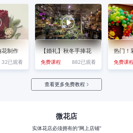
9.01
蜜桃雪山（B级）
¥
/扎
花，
胸花制作
只需四步，手把手教你
【婚礼】秋冬手捧花
一看就会的
热门！
制作手腕花
学
已观看
32已观看
免费课程
免费课程
488已观看
882已观看
免费课程
免费课
查看更多免费教程
微花店
实体花店必须拥有的“网上店铺”