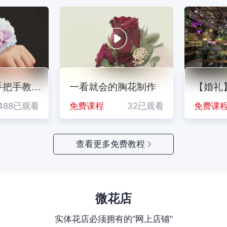
81.09
大花蝴蝶兰(底花直径
¥
/枝/盒
成交3扎
08-09 08:59
>10)（B级）
非常鲜花
10.07
高原红（B级）
¥
/扎
手把手教你
婚礼季|多肉手捧花，
一看就会的胸花制作
只需四步，
【婚礼
草坪婚礼必备
制作手腕花
已观看
488已观看
免费课程
免费课程
96已观看
32已观看
免费课程
免费课
查看更多免费教程
微花店
实体花店必须拥有的“网上店铺”