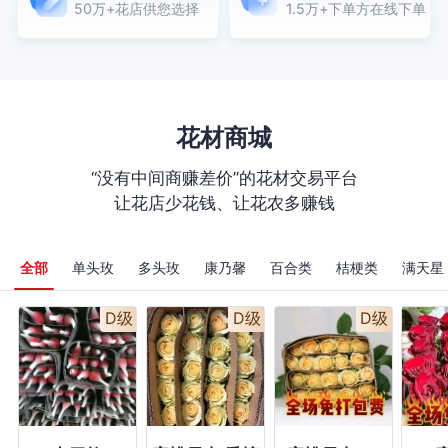
50万+花店供您选择
1.5万+下单方在线下单
核，做好请打电话审
作,请按图搭配饱满,拍
核，着急用，做好就
照回传 【花枝不要剪
立马送不要螺旋打
太短,配花务必足量,按
的，用圆形大号箭筒
图插丰满中间不要有
插，花束一定要
大的空隙】 ; ，购
大。 ，购买数量：1
买数量：1；2： 【花
材务必新鲜好看】如
花材商城
图花束:1朵粉色绣球
+1朵白色蝴蝶兰(喷如
“没有中间商赚差价”的花材交易平台
图粉蓝色)+5朵粉雪山
让花店少花钱、让花农多赚钱
+2朵白玫瑰(喷如图薄
雾紫)+4朵粉色康乃馨
+2枝紫色紫罗兰+1朵
粉色乒乓菊+1朵白色
全部
单头玫
多头玫
康乃馨
百合类
桔梗类
满天星
永生紫罗兰+2枝高山
羊齿叶(喷如图粉
D级
D级
D级
色)+如图足量白桔梗
(喷如图色)+足量粉色
蓬莱松,下插花泥,包装
和丝带按图搭配制作,
请按图搭配饱满,拍照
回传 【花枝不要剪太
短,配花务必足量,按图