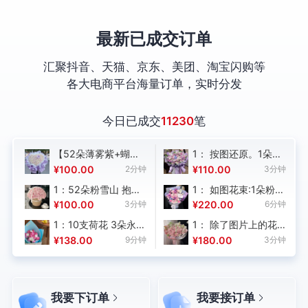
最新已成交订单
汇聚抖音、天猫、京东、美团、淘宝闪购等
各大电商平台海量订单，实时分发
今日已成交
11230
笔
【52朵薄雾紫+蝴蝶
1： 按图还原。1朵蓝
兰 （喷绘）(1份)】
色绣球+19朵紫玫瑰
钟
¥100.00
2分钟
¥110.00
3分钟
+9朵白玫瑰（如图喷
1：52朵粉雪山 抱抱
1： 如图花束:1朵粉色
色）+4支粉色紫罗兰
葵
桶 白丝带1串 彩灯1串
绣球+7朵粉雪山+5朵
钟
¥100.00
3分钟
¥220.00
6分钟
+足量香槟桔梗+白桔
泡
如图制作，购买数
紫霞仙子+1朵白色蝴
梗（如图喷色）+仿真
1：10支荷花 3朵永生
1： 除了图片上的花
量：1；
蝶兰+3朵粉色康乃馨
诺贝松+九星叶，如图
如
花紫罗兰 一朵白天鹅
以外，还需要2朵白色
钟
¥138.00
9分钟
¥180.00
3分钟
+足量折射泡泡+1支
包装丝带，做好留底
蝴蝶兰 baby蓝包装
的蝴蝶兰，在加一些
白色紫罗兰+粉色多丁
图，送到拍照 ，购
手提袋 如图制作花材
永生花白色的蓬莱
+白桔梗+蓝星花+如
买数量：1；
新鲜 做好回图，购买
松，我给的价格不
图足量紫色波浪桔梗
数量：1；
低，花束一定要显
+绿铃草,下插花泥,包
我要下订单
我要接订单
大，发货前必须要审
装和丝带按图搭配制