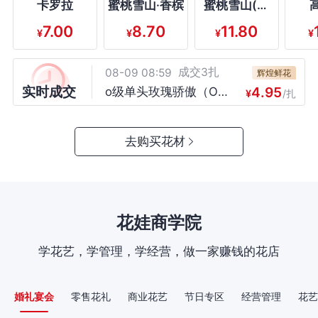
卡罗拉
蜜桃雪山·香槟
蜜桃雪山(香
插丰满中间不要有大
的空隙】 ，购买数
槟)
7.00
8.70
11.80
量：1；
¥
¥
¥
¥
成交5扎
08-09 08:59
夏皓烊花卉
3.08
o级单头玫瑰高原红（O
¥
/扎
成交3扎
08-09 08:59
级）
辉煌鲜花
实时成交
4.95
o级单头玫瑰骄傲（O
¥
/扎
成交2扎
08-09 08:59
级）
满玲花卉
4.95
o级单头玫瑰骄傲（O
¥
/扎
成交3扎
08-09 08:59
去购买花材
级）
7天鲜花批发
11.10
卡布奇诺（C级）
¥
/扎
成交4扎
08-09 08:59
7天鲜花批发
16.90
曼塔（C级）
¥
/扎
成交2扎
08-09 08:59
7天鲜花批发
花娃商学院
12.40
洛神（C级）
¥
/扎
成交1扎
08-09 08:59
7天鲜花批发
学花艺，学管理，学经营，做一家赚钱的花店
10.88
尤加利小叶多枝（B级）
¥
/扎
成交10扎
08-09 08:59
守信香槟花卉
6.89
高原红（C级）
婚礼宴会
零售花礼
商业花艺
节日专区
经营管理
花艺
¥
/扎
成交1枝/盒
08-09 08:59
茹浩花卉