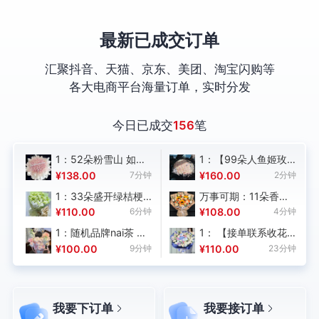
最新已成交订单
汇聚抖音、天猫、京东、美团、淘宝闪购等
各大电商平台海量订单，实时分发
今日已成交
156
笔
1：52朵粉雪山 如图
1：【99朵人鱼姬玫
制作 花材新鲜，购买
瑰（白玫瑰喷漆染
钟
¥138.00
7分钟
¥160.00
2分钟
数量：1；
色） 波浪纱 如图包装
1：33朵盛开绿桔梗
万事可期：11朵香槟
制作(1份)】，购买数
白桔梗混搭（绿的
玫瑰，3支向日葵，3
钟
¥110.00
6分钟
¥108.00
4分钟
鲜
量：1；
多）+洋甘菊 花材饱
支多头白桔梗，3支橙
1：随机品牌nai茶 不
1： 【接单联系收花
满 如图制作，购买数
芭比，白色小雏菊搭
要蜜雪 花材按图制作
人核实时间】1枝蓝色
钟
¥100.00
9分钟
¥110.00
23分钟
量：1；
配。尤加利间插；包
n ，购买数量：
绣球，2枝蝴蝶兰（喷
装：兰亭集序纸包装
1 ，图片数量：
碎冰蓝色），9枝粉玫
1 ;
瑰（喷碎冰蓝色），8
枝粉色康乃馨，2枝折
我要下订单
我要接订单
射多头玫，5枝白桔梗