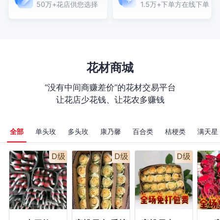
50万+花店供您选择
1.5万+下单方在线下单
（喷碎冰蓝色），4枝
紫罗兰，4枝蓝星花搭
喷泉草，如图制作;(请
赠送一张贺卡!) ，购
买数量：1 ，图片数
量：2
花材商城
“没有中间商赚差价”的花材交易平台
让花店少花钱、让花农多赚钱
全部
单头玫
多头玫
康乃馨
百合类
桔梗类
满天星
D级
D级
D级