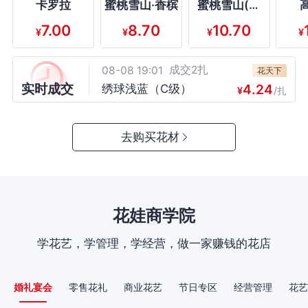
卡罗拉
蜜桃雪山·香槟
蜜桃雪山(香
槟)
7.00
8.70
10.70
¥
¥
¥
¥
成交2扎
08-08 19:01
烁烁花卉
5.27
黄莺（C级）
¥
/扎
成交2扎
08-08 19:01
花天下
实时成交
4.24
绣球浅蓝（C级）
¥
/扎
成交2扎
08-08 19:01
平心花卉
10.07
折射（E级）
¥
/扎
成交2扎
08-08 19:01
去购买花材
情愫花卉
7.95
康乃馨 洪福(白纸)（C
¥
/扎
成交10扎
08-08 19:01
级）
思柔花卉
7.42
蜜桃雪山（D级）
¥
/扎
成交10扎
08-08 19:01
天晟花卉
花娃商学院
11.97
戴安娜（无网）（C级）
¥
/扎
成交10扎
08-08 19:01
付学花卉
学花艺，学管理，学经营，做一家赚钱的花店
13.78
坦尼克(白玫)（C级）
¥
/扎
成交12扎
08-08 19:01
猛发花卉
8.90
高原红（C级）
婚礼宴会
零售花礼
商业花艺
节日专区
经营管理
花艺
¥
/扎
成交3扎
08-08 19:01
玉芝花卉