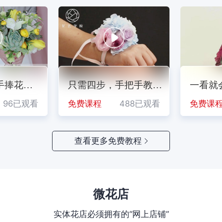
14.31
粉红雪山（D级）
¥
/扎
成交1扎
08-08 19:01
叔莲花卉
14.31
巧克力泡泡（D级）
¥
/扎
门教
手捧花，
不规则热气球造型
只需四步，手把手教你
婚礼季|多肉
一看就
备
制作手腕花
草坪婚礼必
已观看
96已观看
免费课程
免费课程
92已观看
488已观看
免费课程
免费课
查看更多免费教程
微花店
实体花店必须拥有的“网上店铺”