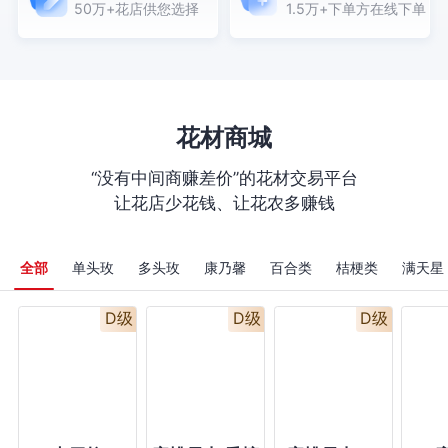
50万+花店供您选择
1.5万+下单方在线下单
下单 谢谢 本店都是当
天的新鲜花材，如图
包装制作，9成相似，
购买数量：1；
；
花材商城
“没有中间商赚差价”的花材交易平台
让花店少花钱、让花农多赚钱
全部
单头玫
多头玫
康乃馨
百合类
桔梗类
满天星
D级
D级
D级