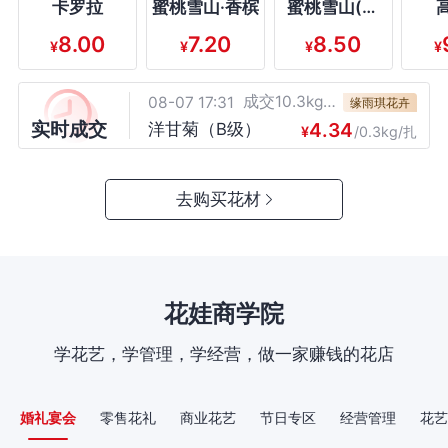
成交1扎
08-07 17:31
卡罗拉
蜜桃雪山·香槟
蜜桃雪山(香
康多鲜花卉
槟)
8.26
永恒 康乃馨 (红绸）（B
¥
/扎
8.00
7.20
8.50
¥
¥
¥
¥
成交1扎
08-07 17:31
级）
远秋花卉
14.20
星太子 多头康 （B级）
¥
/扎
成交10.3kg/
08-07 17:31
缘雨琪花卉
扎
实时成交
4.34
洋甘菊（B级）
¥
/0.3kg/扎
成交1扎
08-07 17:31
七七花卉
5.83
紫罗兰浅粉（C级）
¥
/扎
成交1扎
08-07 17:31
去购买花材
烁烁花卉
5.61
黄莺绿色（B级）
¥
/扎
成交1扎
08-07 17:31
品尚
6.36
风铃花白色（B级）
¥
/扎
成交2扎
08-07 17:31
皇冠1
花娃商学院
6.89
圆瓣蓝星花蓝色（A级）
¥
/扎
成交1扎
08-07 17:31
千千花卉1
学花艺，学管理，学经营，做一家赚钱的花店
26.92
奶油草莓 剑兰 （B级）
¥
/扎
成交3扎
08-07 17:31
花一程
4.24
九星叶（A级）
婚礼宴会
零售花礼
商业花艺
节日专区
经营管理
花艺
¥
/扎
成交1扎
08-07 17:31
双清花卉