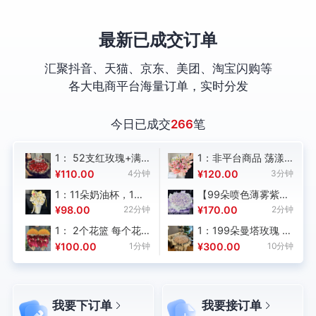
最新已成交订单
汇聚抖音、天猫、京东、美团、淘宝闪购等
各大电商平台海量订单，实时分发
今日已成交
266
笔
1： 52支红玫瑰+满
1：非平台商品 荡漾
天星+灯串花束，如图
心间【18朵粉色百合
钟
¥110.00
4分钟
¥120.00
3分钟
包装制作，务必保证
尤加利叶花束】鲜花
数
1：11朵奶油杯，1个
【99朵喷色薄雾紫玫
花材质量及数
配送上门住院看望生
星星人玩偶，8个白色
瑰 白纱蝴蝶结 紫色包
钟
¥98.00
22分钟
¥170.00
2分钟
量。 ，购买数量：1
日鲜花送老婆女朋友
小花，黄色纸，如图
装 新鲜 如图包装 回
长辈 包装：按图,，购
1： 2个花篮 每个花
1：199朵曼塔玫瑰 一
制作，回图，购买数
图(1份)】
买数量：1；
做
篮428支大麦+足量满
个氦气球 包装如图 花
钟
¥100.00
1分钟
¥300.00
10分钟
量：1；
天星请务必按图包装
材新鲜 花都是下单后
制作！！！做好及时
现做的，1-3小时左右
上图订花人要看！保
送达，可以备注送达
证质量，避免售
时间（节日只保证当
我要下订单
我要接订单
到
后。 ，购买数量：2
天送到！）请勿匿名