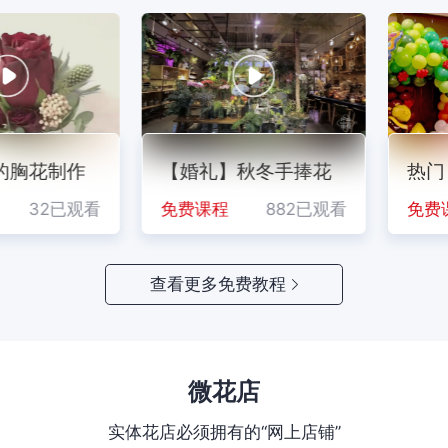
6.89
小太阳迷你绿心向日葵
¥
/扎
（B级）
花，
胸花制作
只需四步，手把手教你
【婚礼】秋冬手捧花
一看就会的
热门！
制作手腕花
学
已观看
32已观看
免费课程
免费课程
488已观看
882已观看
免费课程
免费课
查看更多免费教程
微花店
实体花店必须拥有的“网上店铺”