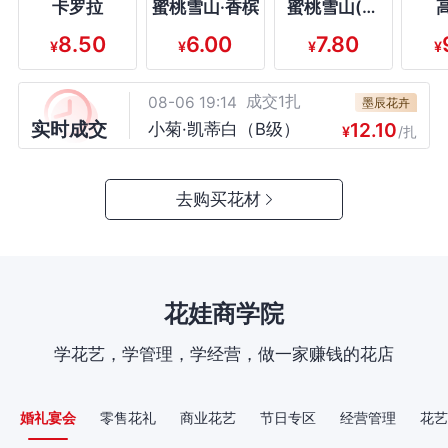
卡罗拉
蜜桃雪山·香槟
蜜桃雪山(香
槟)
8.50
6.00
7.80
¥
¥
¥
¥
成交1扎
08-06 19:14
曼硕花卉
4.18
黄莺（B级）
¥
/扎
成交1扎
08-06 19:14
墨辰花卉
实时成交
12.10
小菊·凯蒂白（B级）
¥
/扎
成交1扎
08-06 19:14
墨辰花卉
11.55
小菊·三文鱼粉色（B级）
¥
/扎
成交1扎
08-06 19:14
去购买花材
诚信为准
14.30
西伯利亚一头（B级）
¥
/扎
成交10.6kg/
08-06 19:14
敏欣洋桔梗
扎
10.89
0.6kg粉色洋桔梗
¥
/0.6kg/扎
成交10.6kg/扎
08-06 19:14
（B级）
南星花卉
花娃商学院
16.50
0.6kg香槟色洋桔
¥
/0.6kg/扎
成交1扎
08-06 19:14
梗（B级）
学萍玫瑰
学花艺，学管理，学经营，做一家赚钱的花店
7.70
多头折射（B级）
¥
/扎
成交1扎
08-06 19:14
天天花卉1
9.90
骄傲（B级）
婚礼宴会
零售花礼
商业花艺
节日专区
经营管理
花艺
¥
/扎
成交1扎
08-06 19:14
珍茂花卉