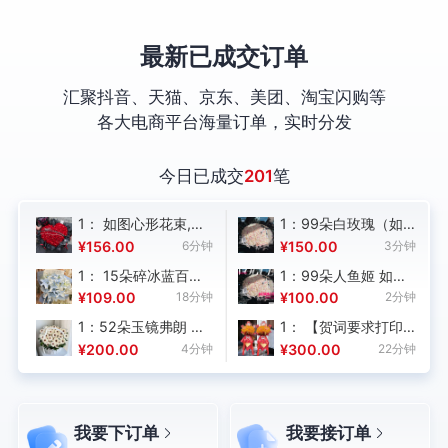
最新已成交订单
汇聚抖音、天猫、京东、美团、淘宝闪购等
各大电商平台海量订单，实时分发
今日已成交
201
笔
珠
1： 如图心形花束,花
1：99朵白玫瑰（如
：
要新鲜好看,99朵红玫
图喷色） 黑色丝带蝴
钟
¥156.00
6分钟
¥150.00
3分钟
瑰插心形+皇冠+灯串
蝶结 如图包装制作 花
1： 15朵碎冰蓝百合,
1：99朵人鱼姬 如图
+珍珠串+2个氦气气
材新鲜饱满开放，购
头
【一切如图制作，如
形状制作！ 花材新鲜
钟
¥109.00
18分钟
¥100.00
2分钟
球+如图丝带包装,下
买数量：1；
图包装，做好留图，
如图制作，购买数
插花泥,包装和丝带按
2：小串灯，购买数
1：52朵玉镜弗朗 手
1： 【贺词要求打印,
包大气丰满一点，花
量：1；
图搭配制作,如图做饱
量：1；
提花篮 花材新鲜饱满
大麦务必按图插足量
钟
¥200.00
4分钟
¥300.00
22分钟
朵大小均匀，不开的
满大气,花枝不要剪太
如图制作，购买数
饱满】如图花篮 个,单
不要，按时送达。花
短,拍照回传 ，购买
量：1；
个花篮花材:不少于
材一定要新鲜，保证
数量：1；
500支大麦+2张如图
质量，避免售后，高
红色条幅+1张如图财
度还原图片】 ，购
我要下订单
我要接订单
神爷装饰+2张如图发
买数量：1；