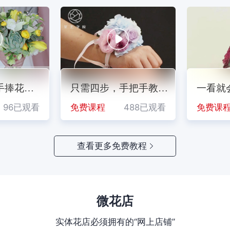
9.35
甜蜜曼塔（B级）
¥
/扎
成交1扎
08-06 19:14
春苒花卉
15.40
多头卡布奇诺（B级）
¥
/扎
门教
手捧花，
不规则热气球造型
只需四步，手把手教你
婚礼季|多肉
一看就
备
制作手腕花
草坪婚礼必
已观看
96已观看
免费课程
免费课程
92已观看
488已观看
免费课程
免费课
查看更多免费教程
微花店
实体花店必须拥有的“网上店铺”