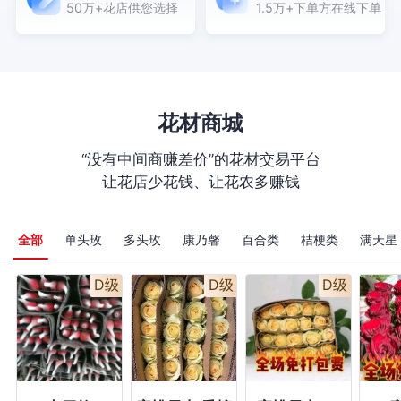
50万+花店供您选择
1.5万+下单方在线下单
字牌+2张金元宝+如
图开业大吉贺牌,包装
和丝带按图搭配制作,
如图制作务必插饱满
尽量如图一致,拍照回
传 【花枝不要剪太短,
配花务必足量,按图插
花材商城
丰满中间不要有大的
空隙】 ，购买数
“没有中间商赚差价”的花材交易平台
量：6；
让花店少花钱、让花农多赚钱
全部
单头玫
多头玫
康乃馨
百合类
桔梗类
满天星
D级
D级
D级